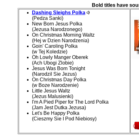
Bold titles have soun
Dashing Sleighs Polka
(Pedza Sanki)
New Born Jesus Polka
(Jezusa Narodzonego)
On Christmas Morning Waltz
(Hej w Dzien Narodzenia)
Goin' Caroling Polka
(w Tej Koledzie)
Oh Lowly Manger Oberek
(Ach Ubogi Zlobie)
Jesus Was Born Tonight
(Narodzil Sie Jezus)
On Christmas Day Polka
(w Boze Narodzenie)
Little Jesus Waltz
(Jezus Malusienki)
I'm A Pied Piper for The Lord Polka
(Jam Jest Dutka Jezusa)
Let's Be Happy Polka
(Cieszmy Sie I Pod Niebiosy)