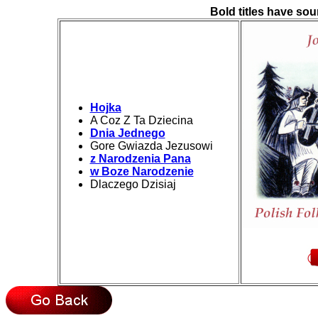
Bold titles have soun
Hojka
A Coz Z Ta Dziecina
Dnia Jednego
Gore Gwiazda Jezusowi
z Narodzenia Pana
w Boze Narodzenie
Dlaczego Dzisiaj