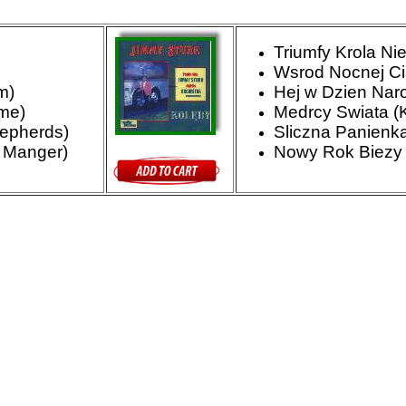
Triumfy Krola Ni
Wsrod Nocnej Ciszy
m)
Hej w Dzien Narod
ame)
Medrcy Swiata (K
epherds)
Sliczna Panienka
 Manger)
Nowy Rok Biezy 